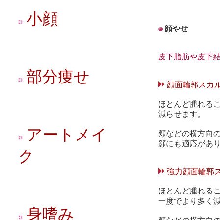
小顔
顔やせ
皮下脂肪や皮下
部分痩せ
顔面輪郭スカ
ほとんど腫れる
減らせます。
アートメイ
頬などの横方向の
顔にも適応があ
ク
強力顔面輪郭
ほとんど腫れる
一度でより多く
身嗜み