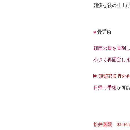
顔痩せ後の仕上
骨手術
顔面の骨を骨削
小さく再固定し
頭頸部美容外
日帰り手術
が可
松井医院 03-3433