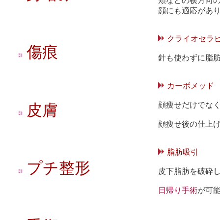
頬などの横方向の
顔にも適応があ
クライオセラピ
傷痕
針も使わずに脂
カーボメッド
顔痩せだけでな
皮膚
顔痩せ後の仕上
脂肪吸引
プチ整形
皮下脂肪を破砕
日帰り手術
が可